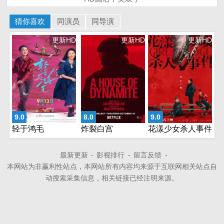
猜你喜欢
同演员
同导演
更新HD
更新HD
更新HD
9.0
8.0
9.0
轻于鸿毛
炸裂白宫
花漾少女杀人事件
最新更新
-
影视排行
-
留言反馈
-
本网站为非赢利性站点，本网站所有内容均来源于互联网相关站点自
动搜索采集信息，相关链接已经注明来源。