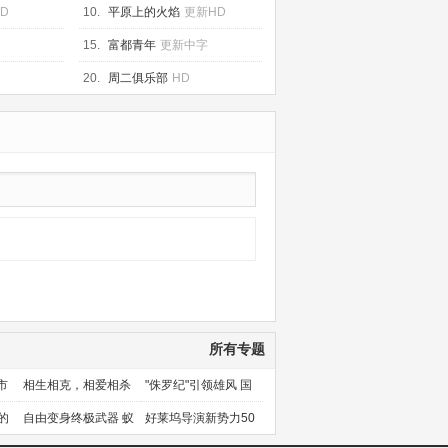
D
10.
平原上的火焰
更新HD
15.
富都青年
更新中字
20.
周二俱乐部
HD
所有专题
市
相生相克，相爱相杀
"侏罗纪"引领雄风 国
产片下旬逆袭
的
自由变身终极武器 蚁
好莱坞导演新势力50