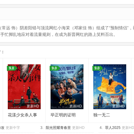
（常远 饰）阴差阳错与顶流网红小海茉（邓家佳 饰）组成了“预制情侣”，
。手忙脚乱地应对着流量规则，在成为新晋网红的路上笑料百出。
片：
9.0
9.0
9.0
更新HD
更新HD
更新HD
花漾少女杀人事
毕正明的证明
独一无二
件
特攻
更新中字
3.
阳光照耀青春里
更新HD
4.
罪人2025
更新H