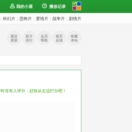
我的小屋
播放记录
科幻片
恐怖片
爱情片
战争片
剧情片
|
|
|
|
|
最近
影片
会员
留言
收藏
更新
排行
帮助
反馈
本站
暂时没有人评分，赶快从左边打分吧！