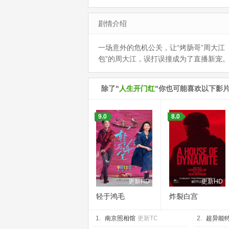
剧情介绍
一场意外的危机公关，让“烤肠哥”周大江
包”的周大江，误打误撞成为了直播新宠
除了"
人生开门红
"你也可能喜欢以下影
9.0
8.0
更新HD
更新HD
轻于鸿毛
炸裂白宫
1.
南京照相馆
更新TC
2.
超异能