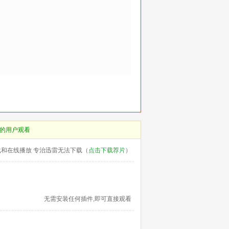
的用户观看
载和在线播放 专治迅雷无法下载（
点击下载荐片
）
无需安装任何插件,即可直接观看