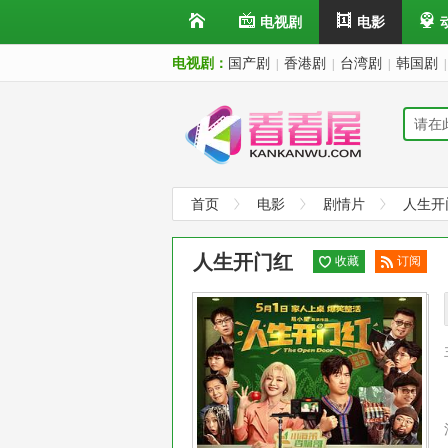
电视剧
电影
电视剧：
国产剧
香港剧
台湾剧
韩国剧
|
|
|
|
首页
电影
剧情片
人生开
人生开门红
收藏
订阅
已订
阅