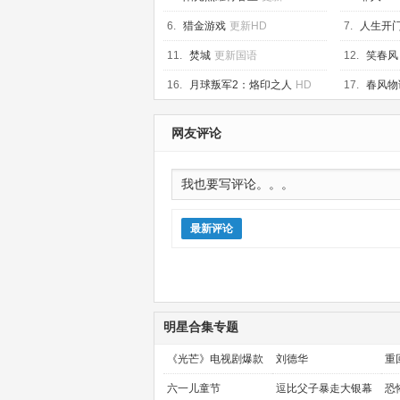
6.
猎金游戏
更新HD
7.
人生开
11.
焚城
更新国语
12.
笑春风
16.
月球叛军2：烙印之人
HD
17.
春风物语
网友评论
最新评论
明星合集专题
《光芒》电视剧爆款
刘德华
重
预定！
金
六一儿童节
逗比父子暴走大银幕
恐