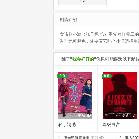
HD
剧情介绍
女孩赵小满（张子枫 饰）重复着打零工
告别无可避免，还要养它吗？小满选择用
除了"
我会好好的
"你也可能喜欢以下影
9.0
8.0
更新HD
更新HD
轻于鸿毛
炸裂白宫
1.
阳光照耀青春里
更新HD
2.
罪人202