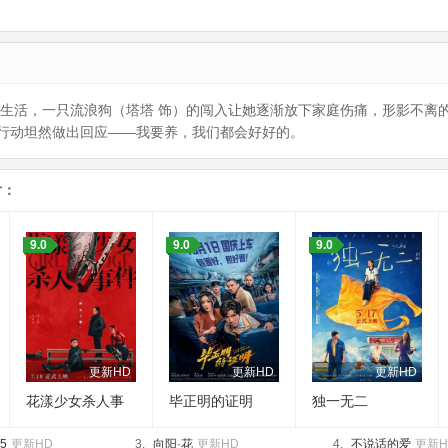
的生活，一只流浪狗（塔塔 饰）的闯入让她逐渐放下家庭伤痛，形影不离
行动坦然做出回应——我要养，我们都会好好的。
片：
9.0
9.0
9.0
更新HD
更新HD
更新HD
花漾少女杀人事
毕正明的证明
独一无二
件
5
更新HD
3.
向阳·花
更新HD
4.
不说话的爱
更新H