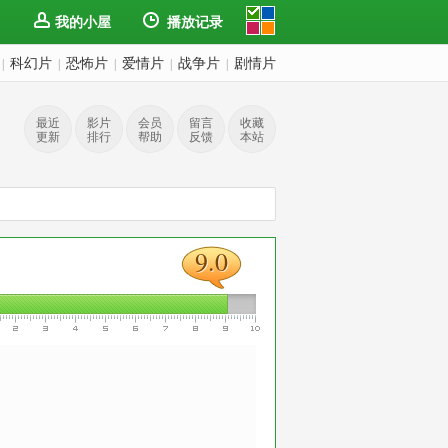
我的小屋
播放记录
科幻片
恐怖片
爱情片
战争片
剧情片
|
|
|
|
|
最近
影片
会员
留言
收藏
更新
排行
帮助
反馈
本站
9.0
9.0