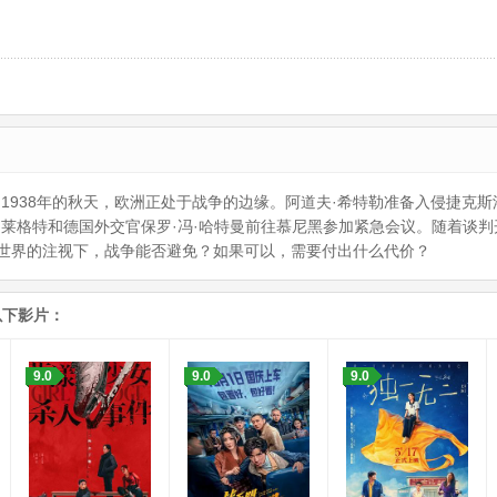
1938年的秋天，欧洲正处于战争的边缘。阿道夫·希特勒准备入侵捷克
·莱格特和德国外交官保罗·冯·哈特曼前往慕尼黑参加紧急会议。随着谈
世界的注视下，战争能否避免？如果可以，需要付出什么代价？
以下影片：
9.0
9.0
9.0