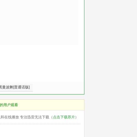
黑曼波舞[普通话版]
的用户观看
载和在线播放 专治迅雷无法下载（
点击下载荐片
）