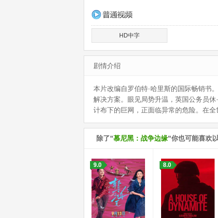
HD中字
剧情介绍
本片改编自罗伯特·哈里斯的国际畅销书。
解决方案。眼见局势升温，英国公务员休
计布下的巨网，正面临异常的危险。在全
除了"
慕尼黑：战争边缘
"你也可能喜欢
9.0
8.0