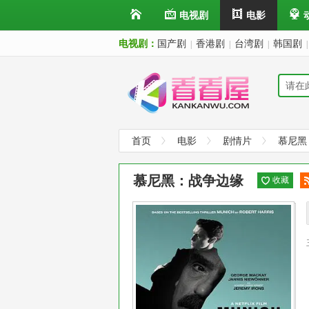
电视剧
电影
电视剧：
国产剧
香港剧
台湾剧
韩国剧
|
|
|
|
首页
电影
剧情片
慕尼黑
更多片名：慕尼黑交锋：如箭在弦(港),慕尼黑交锋(台),
慕尼黑：战争边缘
收藏
阅