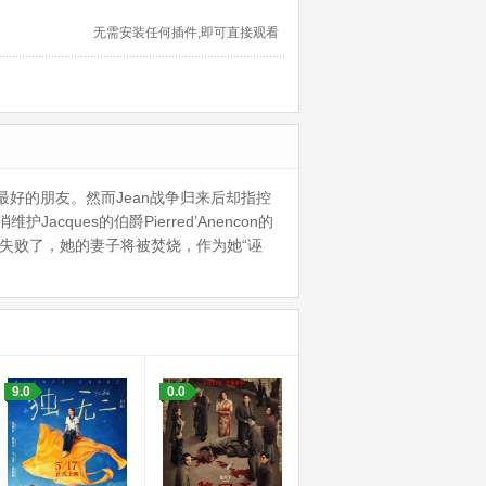
无需安装任何插件,即可直接观看
s是最好的朋友。然而Jean战争归来后却指控
Jacques的伯爵Pierred’Anencon的
失败了，她的妻子将被焚烧，作为她“诬
9.0
0.0